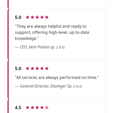
5.0
★★★★★
"They are always helpful and ready to
support, offering high-level, up-to-date
knowledge."
— CEO, item Polska sp. z o.o.
5.0
★★★★★
"All services are always performed on time."
— General Director, Ditzinger Sp. z o.o.
4.5
★★★★☆