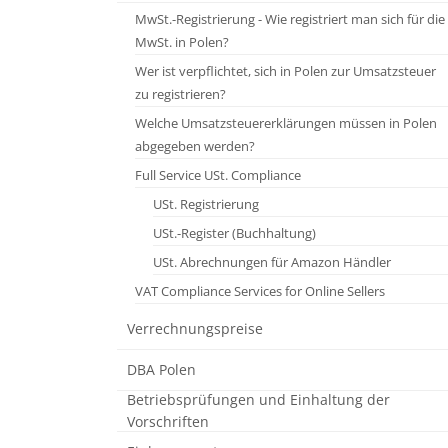
Gehaltsabrechnung
MwSt.-Registrierung - Wie registriert man sich für die
Abrechnung von EU-Mitteln
Vorbereitung und Erstellung
Hybride / Online-Buchhaltungsdienste
MwSt. in Polen?
Beschäftigung von Ausländern in Polen
Kosten- und Leitungsrechnung
der gesetzlichen Abschlüsse
Wer ist verpflichtet, sich in Polen zur Umsatzsteuer
Business Intelligence & Data Warehousing
Kontenabstimmungen
Beratungsleistungen im Lager-Management
Rechtliche und steuerliche Lösungen für
zu registrieren?
ausländische Arbeitnehmer in Polen
Finanzberichterstattung
Erstellung interner Richtlinien im Bereich
Welche Umsatzsteuererklärungen müssen in Polen
des Rechnungswesens
Spezielles Management &
abgegeben werden?
Gruppenreporting (Controlling)
Administrative Unterstützung bei
Full Service USt. Compliance
der jährlichen Inventur
Berichtspakete auf monatlicher Basis
USt. Registrierung
Zusammenarbeit mit Prüfern, Vorbereitung der
Berichterstattung an die polnische
USt.-Register (Buchhaltung)
erforderlichen Unterlagen
Statisitkbehörde
USt. Abrechnungen für Amazon Händler
Schnelle Aufarbeitung von Rückständen
Berichtswesen gegenüber der Zentralbank (NBP)
VAT Compliance Services for Online Sellers
Forensic Accounting
Erstellung von Finanzbuchhaltungsabschlüssen
Verrechnungspreise
Monatsabschlüsse
Jahresabschlüsse
DBA Polen
Konsolidierungspakete (HB II – HGB / US-GAAP)
Betriebsprüfungen und Einhaltung der
Steuerbearbeitung
Vorschriften
Einhaltungsprüfungen und Unterstützung im