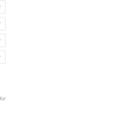
n
für