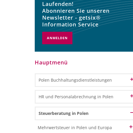
Laufenden!
Abonnieren Sie unseren
Newsletter - getsix®
Information Service
ANMELDEN
Hauptmenü
Polen Buchhaltungsdienstleistungen
Buchhaltung und Buchführungsdienste
HR und Personalabrechnung in Polen
Finanzbuchhaltung
Buchhaltung Outsourcing in Polen
Personalverwaltung
Steuerberatung in Polen
Hauptbuchhaltung
Buchhaltung über das Internet
Personalabrechnung
Nebenbuchhaltung
Mehrwertsteuer in Polen und Europa
Dienstleistungen durch CPA-Berufsträger
Reisekostenabrechnungen
Berichtswesen im Personalwesen und in der