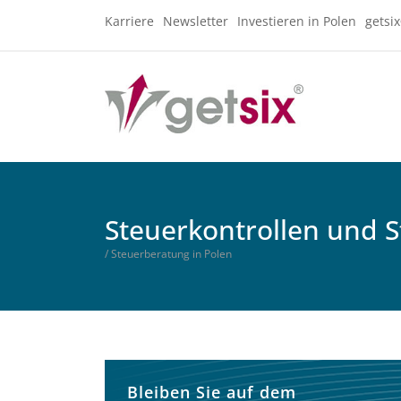
Karriere
Newsletter
Investieren in Polen
getsi
Steuerkontrollen und 
/ Steuerberatung in Polen
Bleiben Sie auf dem