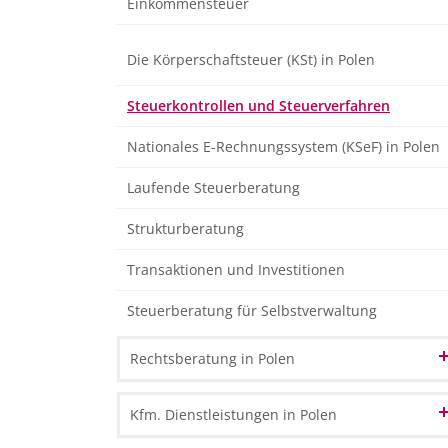
Einkommensteuer
Falle steuerlicher Buch- und Betriebsprüfungen
durch die Finanzbehörden
Die Körperschaftsteuer (KSt) in Polen
Vertretung von Mandanten gegenüber
den Finanzämtern
Steuerkontrollen und Steuerverfahren
Steuererklärungen
Nationales E-Rechnungssystem (KSeF) in Polen
Internes Rechnungswesen
Individuelle Finanzierungsanalysen
Laufende Steuerberatung
Strukturberatung
Transaktionen und Investitionen
Steuerberatung für Selbstverwaltung
Rechtsberatung in Polen
Gesellschafts- und Handelsrecht
Kfm. Dienstleistungen in Polen
Liegenschaftsrecht