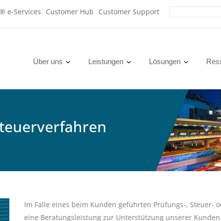
x® e-Services
Customer Hub
Customer Support
Über uns
Leistungen
Lösungen
Res
Steuerverfahren
Im Falle eines beim Kunden geführten Prüfungs-, Steuer- o
eine Beratungsleistung zur Unterstützung unserer Kunden