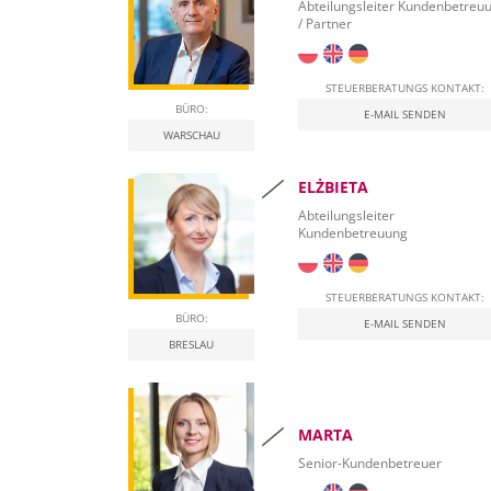
Abteilungsleiter Kundenbetreu
/ Partner
Beschaffung von Leasingfinanzierungen
STEUERBERATUNGS KONTAKT:
BÜRO:
E-MAIL SENDEN
WARSCHAU
ELŻBIETA
Abteilungsleiter
Kundenbetreuung
STEUERBERATUNGS KONTAKT:
BÜRO:
E-MAIL SENDEN
BRESLAU
MARTA
Senior-Kundenbetreuer