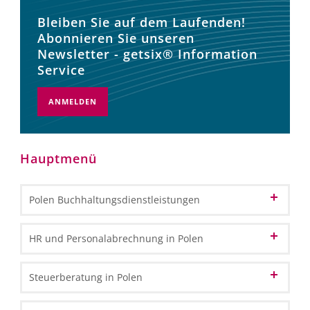
Bleiben Sie auf dem Laufenden!
Abonnieren Sie unseren
Newsletter - getsix® Information
Service
ANMELDEN
Hauptmenü
Polen Buchhaltungsdienstleistungen
Buchhaltung und Buchführungsdienste
HR und Personalabrechnung in Polen
Finanzbuchhaltung
Buchhaltung Outsourcing in Polen
Personalverwaltung
Steuerberatung in Polen
Hauptbuchhaltung
Buchhaltung über das Internet
Personalabrechnung
Nebenbuchhaltung