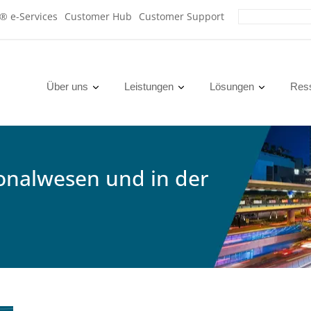
x® e-Services
Customer Hub
Customer Support
Über uns
Leistungen
Lösungen
Res
onalwesen und in der