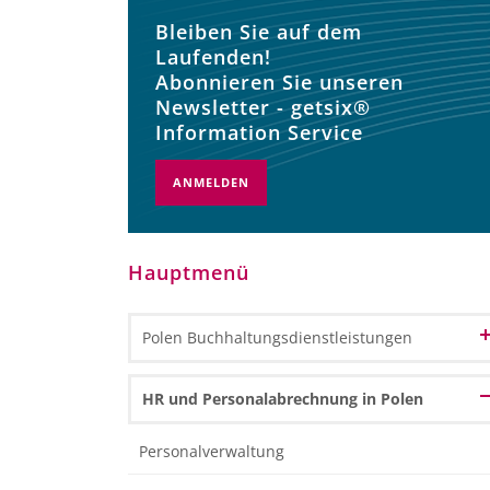
Bleiben Sie auf dem
Laufenden!
Abonnieren Sie unseren
Newsletter - getsix®
Information Service
ANMELDEN
Hauptmenü
Polen Buchhaltungsdienstleistungen
Buchhaltung und Buchführungsdienste
HR und Personalabrechnung in Polen
Finanzbuchhaltung
Buchhaltung Outsourcing in Polen
Personalverwaltung
Hauptbuchhaltung
Buchhaltung über das Internet