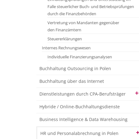
Falle steuerlicher Buch- und Betriebsprüfungen
durch die Finanzbehörden
Vertretung von Mandanten gegenüber
den Finanzämtern
Steuererklärungen
Internes Rechnungswesen
Individuelle Finanzierungsanalysen
Buchhaltung Outsourcing in Polen
Buchhaltung über das Internet
Dienstleistungen durch CPA-Berufsträger
Vorbereitung und Erstellung
Hybride / Online-Buchhaltungsdienste
der gesetzlichen Abschlüsse
Business Intelligence & Data Warehousing
Beratungsleistungen im Lager-Management
Erstellung interner Richtlinien im Bereich
HR und Personalabrechnung in Polen
des Rechnungswesens