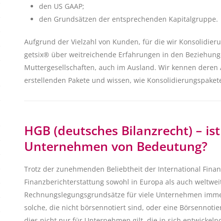
den US GAAP;
den Grundsätzen der entsprechenden Kapitalgruppe.
Aufgrund der Vielzahl von Kunden, für die wir Konsolidierun
getsix® über weitreichende Erfahrungen in den Beziehun
Muttergesellschaften, auch im Ausland. Wir kennen deren
erstellenden Pakete und wissen, wie Konsolidierungspaket
HGB (deutsches Bilanzrecht) – ist
Unternehmen von Bedeutung?
Trotz der zunehmenden Beliebtheit der International Financ
Finanzberichterstattung sowohl in Europa als auch weltweit
Rechnungslegungsgrundsätze für viele Unternehmen immer 
solche, die nicht börsennotiert sind, oder eine Börsennotie
dies nicht nur für Unternehmen gilt, die in sich entwickeln