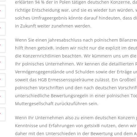
erklärten 94 % der in Polen tätigen deutschen Konzerne, das
richtige Entscheidung war, und sie es wieder tun würden, w
solches Umfrageergebnis könnte darauf hindeuten, dass d
in Zukunft weiter zunehmen werden.
Wenn Sie einen Jahresabschluss nach polnischem Bilanzre
hilft Ihnen getsix®, indem wir nicht nur die explizit im d
die Konzernrichtlinien beachten. Wir kümmern uns um die
Ihr polnisches Unternehmen. Wir kennen die detaillierten
Vermögensgegenstände und Schulden sowie der Erträge u
soweit das HGB Ermessensspielräume zulässt. Ein Großtei
n
polnischen Vorschriften und den nach deutschen Vorschrif
unterschiedliche Bewertungsregeln in einer polnischen To
Muttergesellschaft zurückzuführen sein.
Wenn Ihr Unternehmen also zu einem deutschen Konzern g
Kenntnisse und Erfahrungen von getsix® nutzen, denn wir
daher mit den Unterschieden in der Bewertung und dem 