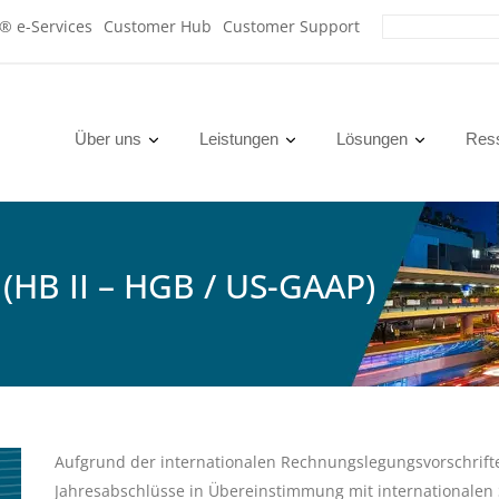
x® e-Services
Customer Hub
Customer Support
Über uns
Leistungen
Lösungen
Res
(HB II – HGB / US-GAAP)
Aufgrund der internationalen Rechnungslegungsvorschri
Jahresabschlüsse in Übereinstimmung mit internationalen S