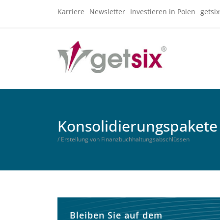
Karriere
Newsletter
Investieren in Polen
getsi
Konsolidierungspakete 
/ Erstellung von Finanzbuchhaltungsabschlüssen
Bleiben Sie auf dem