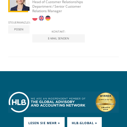
Head of Customer Relationships
Department / Senior Customer
Relations Manager
STEUERKANZLEI:
POSEN
KONTAKT:
E-MAIL SENDEN
LESEN SIE MEHR »
HLB.GLOBAL »