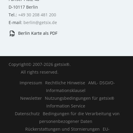
D-10117 Berlin
Tel.:
+49 30 208 481 200
E-mail:
berlin@getsix.de
Berlin Karte als PDF
Copyright© 2007-2026 getsix®.
All rights reserved.
Impressum
Rechtliche Hinweise
AML- DSGVO-
Informationsklausel
Newsletter
Nutzungsbedingungen für getsix®
Information Service
Datenschutz
Bedingungen für die Verarbeitung von
personenbezogener Daten
Rückerstattungen und Stornierungen
EU-