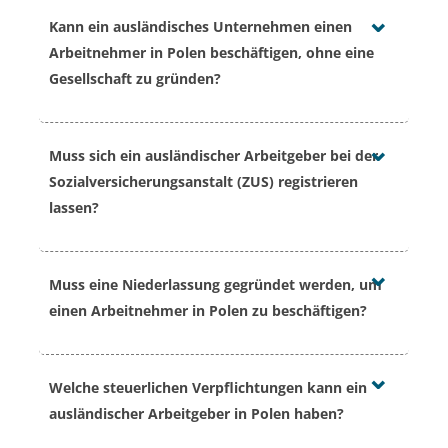
Kann ein ausländisches Unternehmen einen
Arbeitnehmer in Polen beschäftigen, ohne eine
Gesellschaft zu gründen?
Ja, dies ist in der Regel möglich. Das Fehlen einer
Muss sich ein ausländischer Arbeitgeber bei der
Gesellschaft oder Niederlassung in Polen steht einer
Sozialversicherungsanstalt (ZUS) registrieren
Beschäftigung nicht entgegen, hebt jedoch nicht die
lassen?
Verpflichtungen in Bezug auf die
Sozialversicherungsanstalt (ZUS), Steuern,
In vielen Fällen ja. Wenn der Arbeitnehmer der
Mitarbeiterunterlagen und die Anwendung des
Muss eine Niederlassung gegründet werden, um
polnischen Sozialversicherung unterliegt, müssen die
polnischen Arbeitsrechts auf.
einen Arbeitnehmer in Polen zu beschäftigen?
Melde- und Abrechnungspflichten gegenüber der ZUS
geprüft werden.
Nicht immer. In vielen Fällen ist eine Beschäftigung
Welche steuerlichen Verpflichtungen kann ein
auch ohne Gründung einer Niederlassung möglich,
ausländischer Arbeitgeber in Polen haben?
allerdings muss das Beschäftigungs- und
Abrechnungsmodell korrekt gestaltet sein.