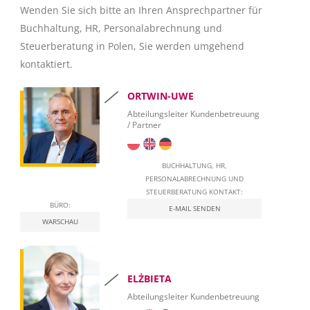
Wenden Sie sich bitte an Ihren Ansprechpartner für
Rechnungsstellung
Buchhaltung, HR, Personalabrechnung und
Steuerberatung in Polen, Sie werden umgehend
Besteuerung
kontaktiert.
Besteuerung von Privatpersonen in Polen (ESt)
ORTWIN-UWE
Unternehmensbesteuerung (KSt)
Abteilungsleiter Kundenbetreuung
/ Partner
Mehrwertsteuer (MwSt)
Immobilienbesteuerung
BUCHHALTUNG, HR,
PERSONALABRECHNUNG UND
Leasing
STEUERBERATUNG KONTAKT:
BÜRO:
E-MAIL SENDEN
Beschäftigung von Ausländern in Polen
WARSCHAU
In Polen in die Selbständigkeit starten
Sozialversicherungsbeiträge
ELŻBIETA
Abteilungsleiter Kundenbetreuung
Qualifizierte elektronische Signatur