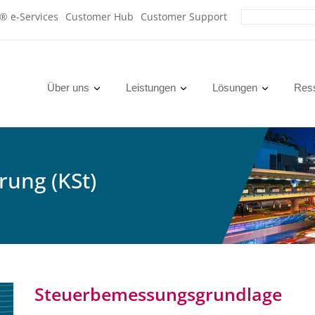
x® e-Services
Customer Hub
Customer Support
Über uns
Leistungen
Lösungen
Res
ung (KSt)
Steuerbemessungsgrundlage