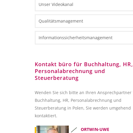
Unser Videokanal
Einseitige Dokumente
Investieren in Polen Broschüre
Karten
Steuerinformationen
Qualitätsmanagement
Fact Sheets
HR und Payroll Informationen
Fallstudien
Rechtliche Informationen
Informationssicherheitsmanagement
Kundenservice-Teams
Kontakt büro für Buchhaltung, HR,
Personalabrechnung und
Steuerberatung
Wenden Sie sich bitte an Ihren Ansprechpartner 
Buchhaltung, HR, Personalabrechnung und
Steuerberatung in Polen, Sie werden umgehend
kontaktiert.
ORTWIN-UWE