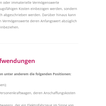
gen oder immaterielle Vermögenswerte
 abzugsfähigen Kosten einbezogen werden, sondern
ich abgeschrieben werden. Darüber hinaus kann
en Vermögenswerte deren Anfangswert abzüglich
einbeziehen.
Aufwendungen
ten unter anderem die folgenden Positionen:
en);
r Personenkraftwagen, deren Anschaffungskosten
ftwagens, der ein Elektrofahrzeug im Sinne von