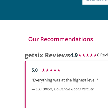
Our Recommendations
getsix Reviews
4.9
★★★★★
6 Rev
5.0
★★★★★
"Everything was at the highest level."
— SEO Officer, Household Goods Retailer