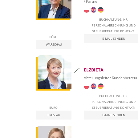
/ Partner
Mehrwertsteuer (MwSt)
Immobilienbesteuerung
BUCHHALTUNG, HR,
PERSONALABRECHNUNG UND
Leasing
STEUERBERATUNG KONTAKT:
BÜRO:
E-MAIL SENDEN
Beschäftigung von Ausländern in Polen
WARSCHAU
In Polen in die Selbständigkeit starten
Sozialversicherungsbeiträge
ELŻBIETA
Abteilungsleiter Kundenbetreu
Qualifizierte elektronische Signatur
Nationales E-Rechnungssystem (KSeF) in Polen
BUCHHALTUNG, HR,
PERSONALABRECHNUNG UND
BÜRO:
STEUERBERATUNG KONTAKT:
BRESLAU
E-MAIL SENDEN