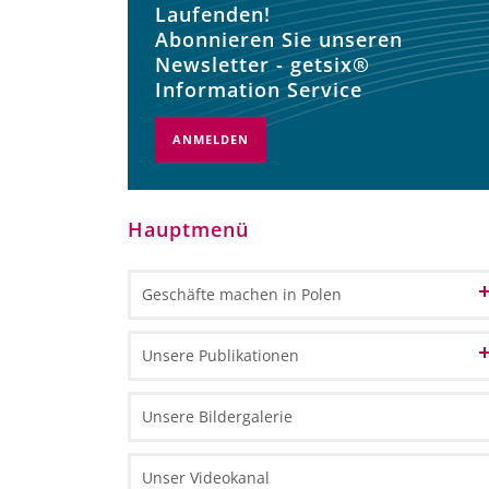
Laufenden!
Abonnieren Sie unseren
Newsletter - getsix®
Information Service
ANMELDEN
Hauptmenü
Geschäfte machen in Polen
Informationen über Polen
Unsere Publikationen
EU-Fördermittel in Polen 2014–2020
Marketingmaterialien
Unsere Bildergalerie
EU-Mittel für 2021-2027
Allgemeine Informationen
Informationsmaterialien
Unser Videokanal
Sonderwirtschaftszonen (SWZ)
Einseitige Dokumente