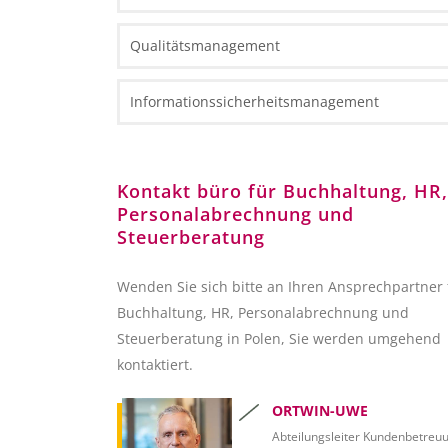
Investieren in Polen Broschüre
Karten
Gesellschaftsformen
Steuerinformationen
Qualitätsmanagement
Fact Sheets
HR und Payroll Informationen
Polnische Nationale Gerichtsregister
Fallstudien
Rechtliche Informationen
Informationssicherheitsmanagement
Kundenservice-Teams
Administrative Anforderungen
Berichterstattung an die polnische Nationalban
(NBP)
Kontakt büro für Buchhaltung, HR,
Personalabrechnung und
Devisenkontrollen
Steuerberatung
Buchhaltung
Wenden Sie sich bitte an Ihren Ansprechpartner 
Rechnungsstellung
Buchhaltung, HR, Personalabrechnung und
Steuerberatung in Polen, Sie werden umgehend
Besteuerung
kontaktiert.
Besteuerung von Privatpersonen in Polen (ESt)
ORTWIN-UWE
Unternehmensbesteuerung (KSt)
Abteilungsleiter Kundenbetreu