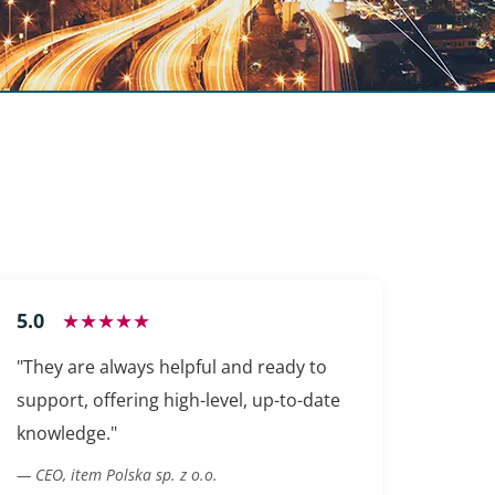
5.0
★★★★★
"They are always helpful and ready to
support, offering high-level, up-to-date
knowledge."
— CEO, item Polska sp. z o.o.