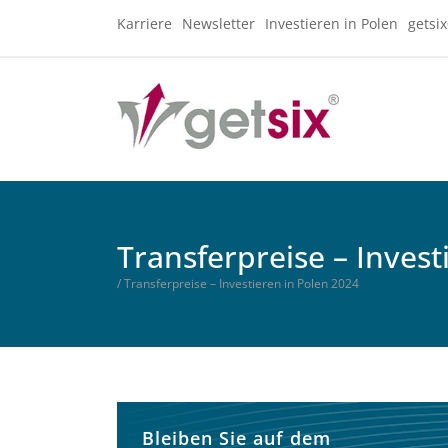
Karriere
Newsletter
Investieren in Polen
getsi
Transferpreise – Invest
/ Transferpreise – Investieren in Polen 2024
Bleiben Sie auf dem