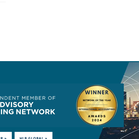
HR »
HLB.GLOBAL »