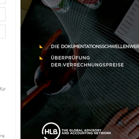
k
für
ung