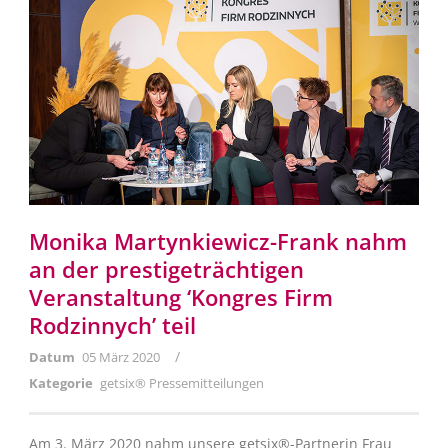
Monika Martynkiewicz-Frank nahm
an der prestigeträchtigen
Veranstaltung ‘Kongres Firm
Rodzinnych’ teil
/
Datum
05 März 2020
Kategorie
getsix® Pressemitteilungen
Am 3. März 2020 nahm unsere getsix®-Partnerin Frau