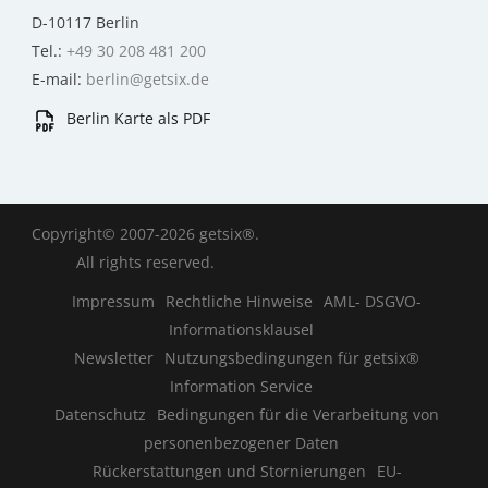
D-10117 Berlin
Tel.:
+49 30 208 481 200
E-mail:
berlin@getsix.de
Berlin Karte als PDF
Copyright© 2007-2026 getsix®.
All rights reserved.
Impressum
Rechtliche Hinweise
AML- DSGVO-
Informationsklausel
Newsletter
Nutzungsbedingungen für getsix®
Information Service
Datenschutz
Bedingungen für die Verarbeitung von
personenbezogener Daten
Rückerstattungen und Stornierungen
EU-