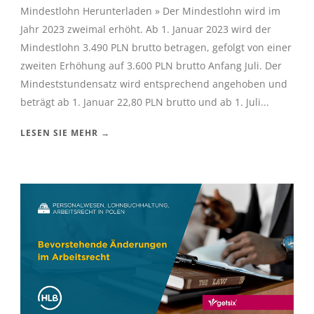
Mindestlohn Herunterladen » Der Mindestlohn wird im
Jahr 2023 zweimal erhöht. Ab 1. Januar 2023 wird der
Mindestlohn 3.490 PLN brutto betragen, gefolgt von einer
zweiten Erhöhung auf 3.600 PLN brutto Anfang Juli. Der
Mindeststundensatz wird entsprechend angehoben und
beträgt ab 1. Januar 22,80 PLN brutto und ab 1. Juli...
LESEN SIE MEHR →