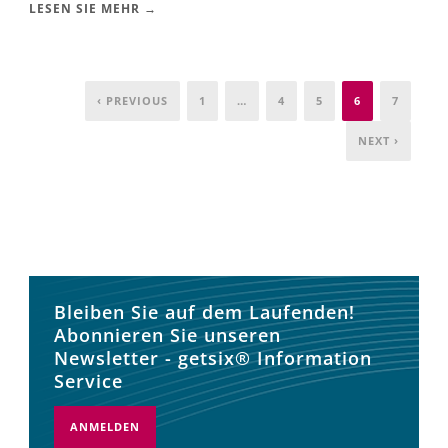
LESEN SIE MEHR →
‹ PREVIOUS
1
…
4
5
6
7
NEXT ›
Bleiben Sie auf dem Laufenden!
Abonnieren Sie unseren
Newsletter - getsix® Information
Service
ANMELDEN