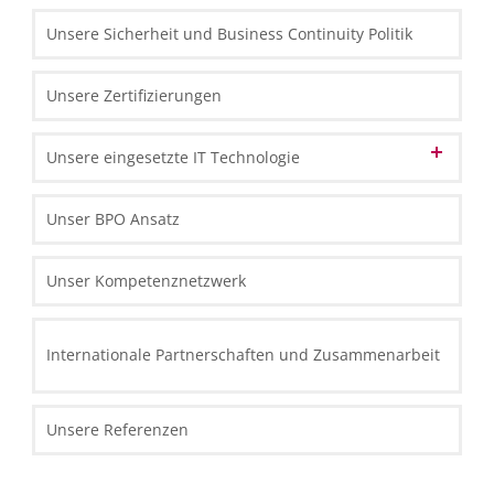
Unsere Sicherheit und Business Continuity Politik
Unsere Zertifizierungen
Unsere eingesetzte IT Technologie
Datencenter
Unser BPO Ansatz
IT Front-End Infrastruktur
Unser Kompetenznetzwerk
Thin Clients
IT Front-End Applikationen
Routers und Scanners
Enterprise Resource Planning
Internationale Partnerschaften und Zusammenarbeit
Reporting und Analysen
Zusammenarbeit
Unsere Referenzen
Customer Relation Management
BI Reporting- und Analysewerkzeuge