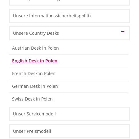
Unsere Vision vom BPM
Unsere HLB Partner Standorte
Unser Leitbild & Wertvorstellungen
Finanz- & Rechnungswesen
Unsere Informationssicherheitspolitik
Unsere Mitgliedschaften
Unsere geschäftspolitischen Grundsätze
HR & Lohnbuchhaltung
Unsere Technologiepartner
Unsere Country Desks
Unsere Mitarbeiter
Unsere Strategie & Erfolgsfaktoren
Unser Markenname
Steuern & Recht
Unsere Technologie
Austrian Desk in Polen
Marketing und Prozessmanagement
Unsere Organisation & Prozesse
English Desk in Polen
IT-Lösungen
French Desk in Polen
German Desk in Polen
Swiss Desk in Polen
Unser Servicemodell
Unser Preismodell