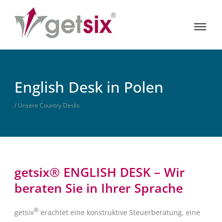
English Desk in Polen
/ Unsere Country Desks
getsix® ENGLISH DESK – Wir
beraten Sie in Ihrer Sprache
®
getsix
erachtet eine konstruktive Steuerberatung, eine