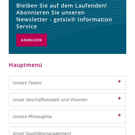
Bleiben Sie auf dem Laufenden!
Abonnieren Sie unseren
Newsletter - getsix® Information
Service
ANMELDEN
Hauptmenü
Unsere Teams
Patron
Unser Geschäftsmodell und Visionen
Partner
Unsere Vision vom Cloud-Computing
Unsere Philosophie
Kundenbetreuung
Unsere Vision zur BPO
Unsere Identität
Unser Qualitätsmanagement
Büroverwaltung