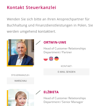
SQL Server 2012 – Überblick
Kontakt Steuerkanzlei
SQL Server 2012 Report Builder
Microsoft Excel
Wenden Sie sich bitte an Ihren Ansprechpartner für
SAP Crystal Reports
Buchhaltung und Finanzdienstleistungen in Polen, Sie
werden umgehend kontaktiert.
ORTWIN-UWE
Head of Customer Relationships
Department / Partner
KONTAKT:
E-MAIL SENDEN
STEUERKANZLEI:
WARSCHAU
ELŻBIETA
Head of Customer Relationships
Department / Senior Manager