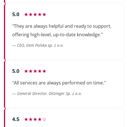
5.0
★★★★★
"They are always helpful and ready to support,
offering high-level, up-to-date knowledge."
— CEO, item Polska sp. z o.o.
5.0
★★★★★
"All services are always performed on time."
— General Director, Ditzinger Sp. z o.o.
4.5
★★★★☆