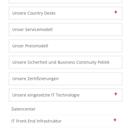
Unsere geschäftspolitischen Grundsätze
HR & Lohnbuchhaltung
Unsere Technologiepartner
Unsere Country Desks
Unsere Mitarbeiter
Unsere Strategie & Erfolgsfaktoren
Unser Markenname
Steuern & Recht
Unsere Technologie
Austrian Desk in Polen
Marketing und Prozessmanagement
Unser Servicemodell
Unsere Organisation & Prozesse
English Desk in Polen
IT-Lösungen
Unser Preismodell
French Desk in Polen
Unsere Sicherheit und Business Continuity Politik
German Desk in Polen
Swiss Desk in Polen
Unsere Zertifizierungen
Unsere eingesetzte IT Technologie
Datencenter
IT Front-End Infrastruktur