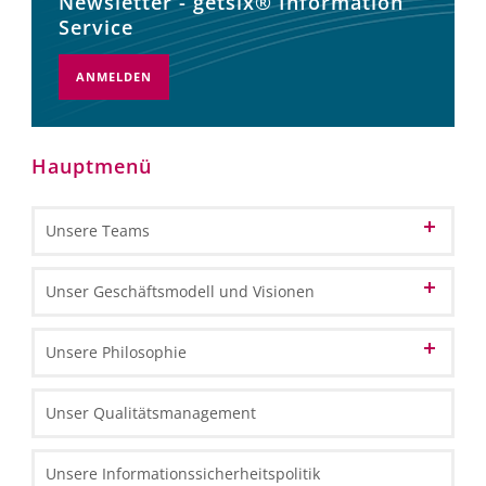
Newsletter - getsix® Information
Service
ANMELDEN
Hauptmenü
Unsere Teams
Patron
Unser Geschäftsmodell und Visionen
Partner
Unsere Vision vom Cloud-Computing
Unsere Philosophie
Kundenbetreuung
Unsere Vision zur BPO
Unsere Identität
Unser Qualitätsmanagement
Büroverwaltung
Unsere Vision vom BPM
Unsere HLB Partner Standorte
Unser Leitbild & Wertvorstellungen
Finanz- & Rechnungswesen
Unsere Informationssicherheitspolitik
Unsere Mitgliedschaften