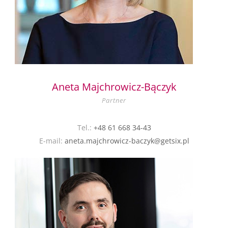
Aneta Majchrowicz-Bączyk
Partner
Tel.:
+48 61 668 34-43
E-mail:
aneta.majchrowicz-baczyk@getsix.pl