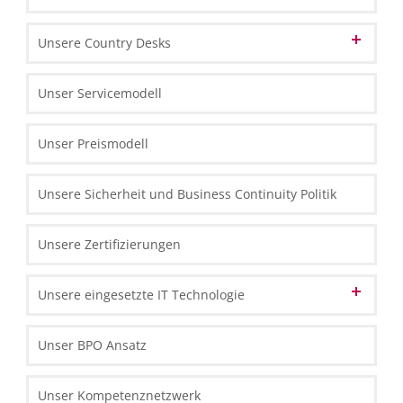
Unsere geschäftspolitischen Grundsätze
Unsere Technologiepartner
Unsere Country Desks
Unsere Mitarbeiter
Unsere Strategie & Erfolgsfaktoren
Unser Markenname
Unsere Technologie
Austrian Desk in Polen
Unser Servicemodell
Unsere Organisation & Prozesse
English Desk in Polen
Unser Preismodell
French Desk in Polen
Unsere Sicherheit und Business Continuity Politik
German Desk in Polen
Swiss Desk in Polen
Unsere Zertifizierungen
Unsere eingesetzte IT Technologie
Datencenter
Unser BPO Ansatz
IT Front-End Infrastruktur
Unser Kompetenznetzwerk