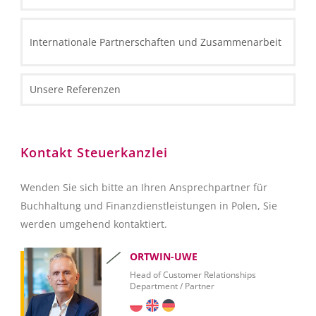
Thin Clients
IT Front-End Applikationen
Routers und Scanners
Enterprise Resource Planning
Internationale Partnerschaften und Zusammenarbeit
Reporting und Analysen
Zusammenarbeit
Unsere Referenzen
Customer Relation Management
BI Reporting- und Analysewerkzeuge
SQL Server 2012 – Überblick
Kontakt Steuerkanzlei
SQL Server 2012 Report Builder
Microsoft Excel
Wenden Sie sich bitte an Ihren Ansprechpartner für
SAP Crystal Reports
Buchhaltung und Finanzdienstleistungen in Polen, Sie
werden umgehend kontaktiert.
ORTWIN-UWE
Head of Customer Relationships
Department / Partner