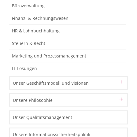
Büroverwaltung
Finanz- & Rechnungswesen
HR & Lohnbuchhaltung
Steuern & Recht
Marketing und Prozessmanagement
IT-Lösungen
Unser Geschäftsmodell und Visionen
Unsere Vision vom Cloud-Computing
Unsere Philosophie
Unsere Vision zur BPO
Unsere Identität
Unser Qualitätsmanagement
Unsere Vision vom BPM
Unsere HLB Partner Standorte
Unser Leitbild & Wertvorstellungen
Unsere Informationssicherheitspolitik
Unsere Mitgliedschaften