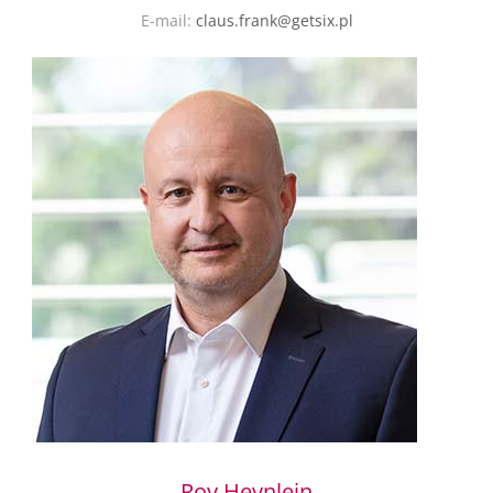
E-mail:
claus.frank@getsix.pl
Roy Heynlein